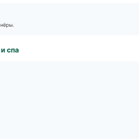
тнёры.
и спа