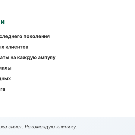
ми
следнего поколения
ых клиентов
аты на каждую ампулу
риалы
одных
га
жа сияет. Рекомендую клинику.