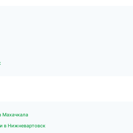
к
 в Махачкала
ки в Нижневартовск