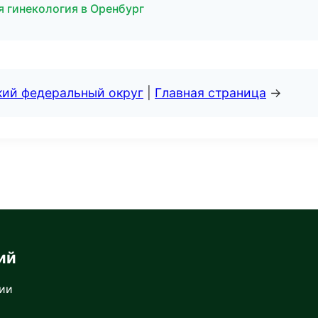
я гинекология в Оренбург
кий федеральный округ
|
Главная страница
→
ий
сии