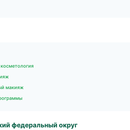
я косметология
кияж
ый макияж
программы
ский федеральный округ