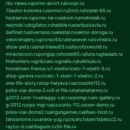
rbc-news.ru
porno-skvirt.ru
krospr.ru
13autor-kolonka.ru
sormol.ru
2rich.ru
hostel-65.ru
hostserve.ru
porno-na-russkom.ru
mishinlab.ru
neznobi.ru
bigfatcc.ru
habble.ru
starbucksvia.ru
delfinet.ru
silvernano.ru
elestal.ru
vektor-doroga.ru
velotrenajery.ru
pronso54.ru
lenasever.ru
lovinskix.ru
show-pets.ru
smartnews03.ru
discofoxworld.ru
miraclecoon.ru
pongup.ru
hostel65.ru
liura.ru
glasspb.ru
firehunters.ru
gribowo.ru
gnalis.ru
bulkitula.ru
hometown-france.ru
1-xbeticricetc-1-xbetti-5.ru
shop-garena.ru
cricetc-1-xbetr-1-xbetcc-2.ru
one-life-story.ru
top-halyava.ru
accounts112.ru
poka-vse-doma-2.ru
3-d-file.ru
hahahaharms.ru
g2012.ru
tst-1.ru
shaggy-cat.ru
opsmgr.ru
ev-gallery.ru
g-2012.ru
ops-mgr.ru
accounts-112.ru
csm-demo.ru
poka-vse-doma2.ru
airgungames.ru
allseo-host.ru
tehosmotre.ru
varieta-yug.ru
cricetc1xbetr1xbetcc2.ru
raytor-d.ru
atillagunn.ru
3d-file.ru