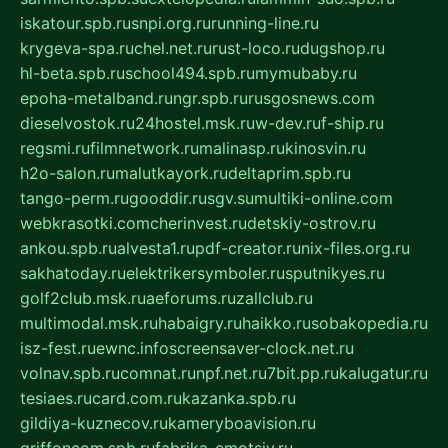
iskatour.spb.ru
snpi.org.ru
running-line.ru
krygeva-spa.ru
chel.net.ru
rust-loco.ru
dugshop.ru
hl-beta.spb.ru
school494.spb.ru
mymubaby.ru
epoha-metalband.ru
ngr.spb.ru
rusgosnews.com
dieselvostok.ru
24hostel.msk.ru
w-dev.ru
f-ship.ru
regsmi.ru
filmnetwork.ru
malinasp.ru
kinosvin.ru
h2o-salon.ru
malutkayork.ru
deltaprim.spb.ru
tango-perm.ru
gooddir.ru
sgv.su
multiki-online.com
webkrasotki.com
cherinvest.ru
detskiy-ostrov.ru
ankou.spb.ru
alvesta1.ru
pdf-creator.ru
nix-files.org.ru
sakhatoday.ru
elektrikersymboler.ru
sputnikyes.ru
golf2club.msk.ru
aeforums.ru
zallclub.ru
multimodal.msk.ru
habaigry.ru
haikko.ru
sobakopedia.ru
isz-fest.ru
ewnc.info
screensaver-clock.net.ru
volnav.spb.ru
comnat.ru
npf.net.ru
7bit.pp.ru
kalugatur.ru
tesiaes.ru
card.com.ru
kazanka.spb.ru
gildiya-kuznecov.ru
kameryboavision.ru