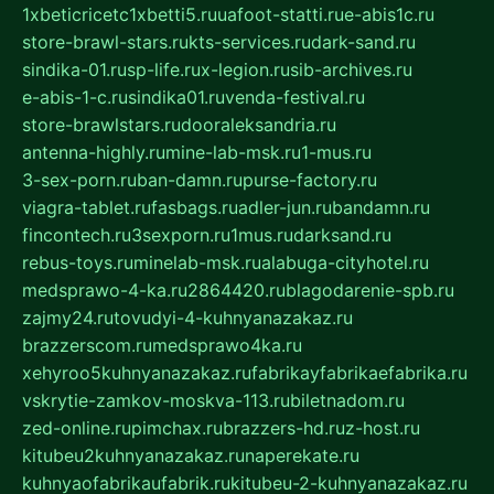
1xbeticricetc1xbetti5.ru
uafoot-statti.ru
e-abis1c.ru
store-brawl-stars.ru
kts-services.ru
dark-sand.ru
sindika-01.ru
sp-life.ru
x-legion.ru
sib-archives.ru
e-abis-1-c.ru
sindika01.ru
venda-festival.ru
store-brawlstars.ru
dooraleksandria.ru
antenna-highly.ru
mine-lab-msk.ru
1-mus.ru
3-sex-porn.ru
ban-damn.ru
purse-factory.ru
viagra-tablet.ru
fasbags.ru
adler-jun.ru
bandamn.ru
fincontech.ru
3sexporn.ru
1mus.ru
darksand.ru
rebus-toys.ru
minelab-msk.ru
alabuga-cityhotel.ru
medsprawo-4-ka.ru
2864420.ru
blagodarenie-spb.ru
zajmy24.ru
tovudyi-4-kuhnyanazakaz.ru
brazzerscom.ru
medsprawo4ka.ru
xehyroo5kuhnyanazakaz.ru
fabrikayfabrikaefabrika.ru
vskrytie-zamkov-moskva-113.ru
biletnadom.ru
zed-online.ru
pimchax.ru
brazzers-hd.ru
z-host.ru
kitubeu2kuhnyanazakaz.ru
naperekate.ru
kuhnyaofabrikaufabrik.ru
kitubeu-2-kuhnyanazakaz.ru