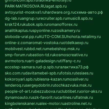
griffoncom.spb.ru
fabrika-emotsiy.ru
PARK-MATROSOVA.RU
agat.spb.ru
avtoyurist-moskva1.ru
hardware.org.ru
схема-авто.рф
dg-lab.ru
angrup.ru
recruiter.spb.ru
music8.spb.ru
krsk124.ru
kubok.spb.ru
romanofforex.ru
analitikaplus.ru
spyonline.ru
zosikamery.ru
sloboda-ural.pp.ru
AUTO-COM.SU
hohota.net
alimy.ru
online-z.com
aromat-vostoka.ru
otdelkaexp.ru
mobilvest.ru
bbd.net.ru
mebelshop.msk.ru
smp-forum.ru
bastion-td.ru
kosmoscreative.ru
avrmotors.ru
art-galadesign.ru
tiffany-c.ru
ecostep-samara.ru
d-p.spb.ru
галактика73.рф
sko.com.ru
davitamebel-spb.ru
fotsis.ru
tesiaes.ru
kokoroyari.spb.ru
blesna-kazan.ru
mossilver.ru
lenderoq.ru
sergeydobrin.ru
tochkazvuka.msk.ru
people-of-art.ru
bezzubova.ru
clubtibet.ru
orior-aks.ru
dynamoauto.ru
szk-favorit.ru
carlines.ru
flatnsk.ru
kingbolenskaner.ru
alex-motor.ru
astroline.net.ru