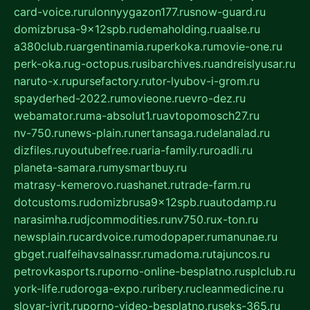
card-voice.ru
rulonnyygazon177.ru
snow-guard.ru
domizbrusa-9x12spb.ru
demaholding.ru
aalse.ru
a380club.ru
argentinamia.ru
perkoka.ru
movie-one.ru
perk-oka.ru
g-octopus.ru
sibarchives.ru
andreislyusar.ru
naruto-x.ru
pursefactory.ru
tor-lyubov-i-grom.ru
spayderhed-2022.ru
movieone.ru
evro-dez.ru
webamator.ru
ma-absolut1.ru
avtopomosch27.ru
nv-750.ru
news-plain.ru
nertansaga.ru
delanalad.ru
dizfiles.ru
youtubefree.ru
aria-family.ru
roadli.ru
planeta-samara.ru
mysmartbuy.ru
matrasy-kemerovo.ru
ashanet.ru
trade-farm.ru
dotcustoms.ru
domizbrusa9x12spb.ru
autodamp.ru
narasimha.ru
djcommodities.ru
nv750.ru
x-ton.ru
newsplain.ru
cardvoice.ru
modopaper.ru
manunae.ru
gbget.ru
alfeihavsalnassr.ru
madoma.ru
tajuncos.ru
petrovkasports.ru
porno-online-besplatno.ru
splclub.ru
york-life.ru
doroga-expo.ru
ribery.ru
cleanmedicine.ru
slovar-ivrit.ru
porno-video-besplatno.ru
seks-365.ru