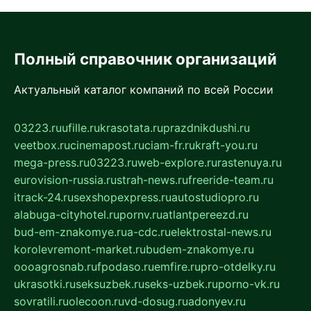
Полный справочник организаций
Актуальный каталог компаний по всей России
03223.ru
ufille.ru
krasotata.ru
prazdnikdushi.ru
veetbox.ru
cinemapost.ru
ciam-fr.ru
kraft-you.ru
mega-press.ru
03223.ru
web-explore.ru
rastenuya.ru
eurovision-russia.ru
strah-news.ru
freeride-team.ru
itrack-24.ru
sexshopexpress.ru
autostudiopro.ru
alabuga-cityhotel.ru
pornv.ru
atlantpereezd.ru
bud-em-znakomye.ru
a-cdc.ru
elektrostal-news.ru
korolevremont-market.ru
budem-znakomye.ru
oooagrosnab.ru
fpodaso.ru
emfire.ru
pro-otdelky.ru
ukrasotki.ru
seksuzbek.ru
seks-uzbek.ru
porno-vk.ru
sovratili.ru
olecoon.ru
vd-dosug.ru
adonyev.ru