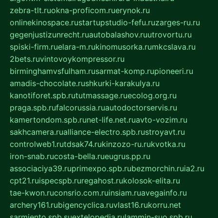
zebra-tlt.ru
okna-proficom.ru
erynok.ru
onlinekinospace.ru
startupstudio-fefu.ru
zarges-ru.ru
gegenjustizunrecht.ru
autobalashov.ru
utrovortu.ru
spiski-firm.ru
elara-m.ru
kinomusorka.ru
mkcslava.ru
2bets.ru
vintovoykompressor.ru
birminghamvsfulham.ru
sarmat-komp.ru
pioneeri.ru
amadis-chocolate.ru
shkurki-karakulya.ru
kanotiforet.spb.ru
tutmassage.ru
ecolog.org.ru
praga.spb.ru
falcorussia.ru
autodoctorservis.ru
kamertondom.spb.ru
net-life.net.ru
avto-vozim.ru
sakhcamera.ru
alliance-electro.spb.ru
stroyavt.ru
controlweb1.ru
tdsak74.ru
kinzozo-ru.ru
kvotka.ru
iron-snab.ru
costa-bella.ru
eugrus.pp.ru
associaciya39.ru
primexpo.spb.ru
bezmorchin.ru
ia2.ru
cpt21.ru
ispecspb.ru
regahost.ru
kolosok-elita.ru
tae-kwon.ru
consrio.com.ru
insiam.ru
avegainfo.ru
archery161.ru
bigencyclica.ru
vlast16.ru
korru.net
sarmiento.spb.su
extelopedia.ru
lammin-suo.spb.ru