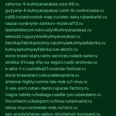
xehyroo-5-kuhnyanazakaz.ru
cs-68.ru
guzywia-4-kuhnyanazakaz.ru
mir-tk.ru
vlknrussia.ru
cs68.ru
vladivostok-map.ru
video-seks.ru
bankaribi.ru
raszar.ru
vskrytie-zamkov-moskva113.ru
lipetsktelecom.ru
tovudyi4kuhnyanazakaz.ru
seksuzb.ru
guzywia4kuhnyanazakaz.ru
fabrikaofabrikaokuhny.ru
kuhnyaekuhnyaafabrika.ru
kuhnyaykuhnyayfabrika.ru
e-abis1c.ru
store-brawl-stars.ru
kts-services.ru
dark-sand.ru
sindika-01.ru
sp-life.ru
x-legion.ru
sib-archives.ru
e-abis-1-c.ru
sindika01.ru
venda-festival.ru
store-brawlstars.ru
dooraleksandria.ru
antenna-highly.ru
mine-lab-msk.ru
1-mus.ru
3-sex-porn.ru
ban-damn.ru
purse-factory.ru
viagra-tablet.ru
fasbags.ru
adler-jun.ru
bandamn.ru
fincontech.ru
3sexporn.ru
1mus.ru
darksand.ru
rebus-toys.ru
minelab-msk.ru
rtdco.ru
seo-prodvizhenie-sajtov-stroitelnyh-kompanij.ru