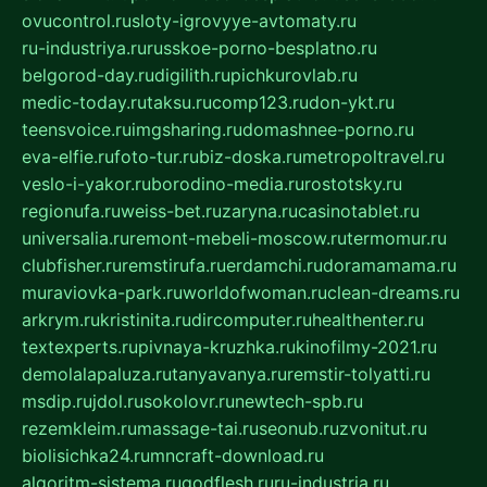
ovucontrol.ru
sloty-igrovyye-avtomaty.ru
ru-industriya.ru
russkoe-porno-besplatno.ru
belgorod-day.ru
digilith.ru
pichkurovlab.ru
medic-today.ru
taksu.ru
comp123.ru
don-ykt.ru
teensvoice.ru
imgsharing.ru
domashnee-porno.ru
eva-elfie.ru
foto-tur.ru
biz-doska.ru
metropoltravel.ru
veslo-i-yakor.ru
borodino-media.ru
rostotsky.ru
regionufa.ru
weiss-bet.ru
zaryna.ru
casinotablet.ru
universalia.ru
remont-mebeli-moscow.ru
termomur.ru
clubfisher.ru
remstirufa.ru
erdamchi.ru
doramamama.ru
muraviovka-park.ru
worldofwoman.ru
clean-dreams.ru
arkrym.ru
kristinita.ru
dircomputer.ru
healthenter.ru
textexperts.ru
pivnaya-kruzhka.ru
kinofilmy-2021.ru
demolalapaluza.ru
tanyavanya.ru
remstir-tolyatti.ru
msdip.ru
jdol.ru
sokolovr.ru
newtech-spb.ru
rezemkleim.ru
massage-tai.ru
seonub.ru
zvonitut.ru
biolisichka24.ru
mncraft-download.ru
algoritm-sistema.ru
godflesh.ru
ru-industria.ru