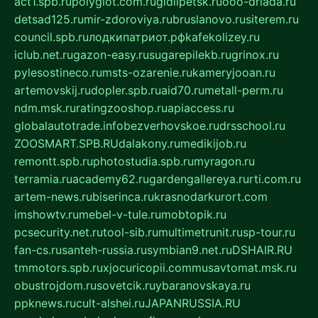
act1.spb.ru
polyglot.com.ru
gidlipetsk.ru
ooo-driada.ru
detsad125.ru
mir-zdoroviya.ru
bruslanovo.ru
siterem.ru
council.spb.ru
лодкипатриот.рф
kafekolizey.ru
iclub.net.ru
gazon-easy.ru
sugarepilekb.ru
grinox.ru
pylesostineco.ru
msts-ozarenie.ru
kameryjooan.ru
artemovskij.ru
dopler.spb.ru
aid70.ru
metall-perm.ru
ndm.msk.ru
ratingzooshop.ru
apiaccess.ru
globalautotrade.info
bezverhovskoe.ru
drsschool.ru
ZOOSMART.SPB.RU
dalakony.ru
medikijob.ru
remontt.spb.ru
photostudia.spb.ru
myragon.ru
terramia.ru
academy62.ru
gardengallereya.ru
rti.com.ru
artem-news.ru
biserinca.ru
krasnodarkurort.com
imshowtv.ru
mebel-v-tule.ru
mobtopik.ru
pcsecurity.net.ru
tool-sib.ru
multimetrunit.ru
sp-tour.ru
fan-cs.ru
santeh-russia.ru
symbian9.net.ru
DSHAIR.RU
tmmotors.spb.ru
xjocuricopii.com
musavtomat.msk.ru
obustrojdom.ru
sovetcik.ru
ybaranovskaya.ru
ppknews.ru
cult-alshei.ru
JAPANRUSSIA.RU