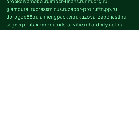
proekciyamebel.ru
imper-finans.ru
rim.org.ru
glamourai.ru
brassminus.ru
zabor-pro.ru
ftn.pp.ru
dorogoe58.ru
laimengpacker.ru
kuzova-zapchasti.ru
sageerp.ru
taxodrom.ru
dsrazvitie.ru
hardcity.net.ru
ratinghomegames.ru
topservice25.ru
gubernyan.ru
gtglasslined.ru
ii4.ru
tssport.spb.ru
andorra24.com
blackwallstreet.ru
oboimos.ru
optim-doors.com.ru
ikuch.ru
nycr.org.ru
npa21.ru
vremya-ch.spb.ru
desert000.ru
ivtorgi.ru
ifiori.ru
catalog-statei.ru
dcv.org.ru
spetsmaster174.ru
ipkameryhiseeu.ru
dum26.ru
ruspol.spb.ru
fr-opendp.ru
kam-solnyshko.ru
cheyenne-arapaho.ru
sevzapmetal.spb.ru
ted-lapidus.spb.ru
parasite-eliminator.ru
sigma-complete.ru
modernworld.ru
dama-moda.ru
eholot-group.ru
sk-nvkz.ru
DRONGOLD.RU
democratia2.ru
i-farmer.ru
mass-sport.org
jablonex.spb.ru
bookmess.ru
linkword.ru
refineua.com.ru
cs-spec.net.ru
altay-mebel.ru